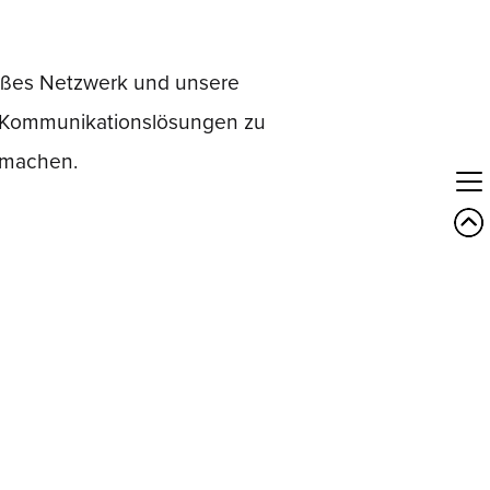
inere Firmen und Start-ups.
nders auszeichnet ist unsere
großes Netzwerk und unsere
 Kommunikationslösungen zu
h machen.