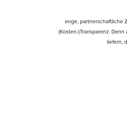
Erfahrungsschatz profitier
Seit ca. 18 Jahren arbeiten
enge, partnerschaftliche 
(Kosten-)Transparenz. Den
liefern,