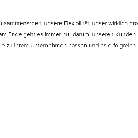
en nicht nur unsere größeren Kunden sondern auch kle
 wir als Fullservice-Agentur in Bremen. Was uns beso
Zusammenarbeit, unsere Flexibilität, unser wirklich 
n am Ende geht es immer nur darum, unseren Kunden
 die zu ihrem Unternehmen passen und es erfolgreic